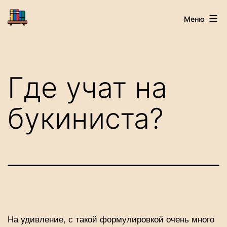
Перейти
Старая
Меню
к
Книга
содержимому
Где учат на
букиниста?
На удивление, с такой формулировкой очень много