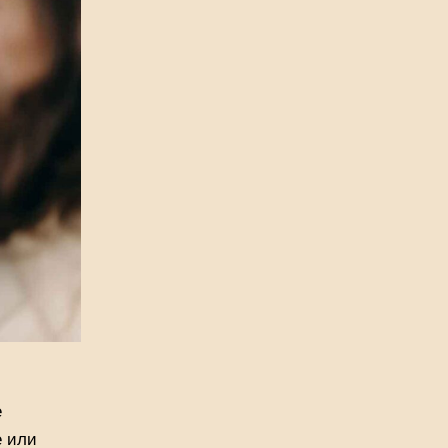
е
е или