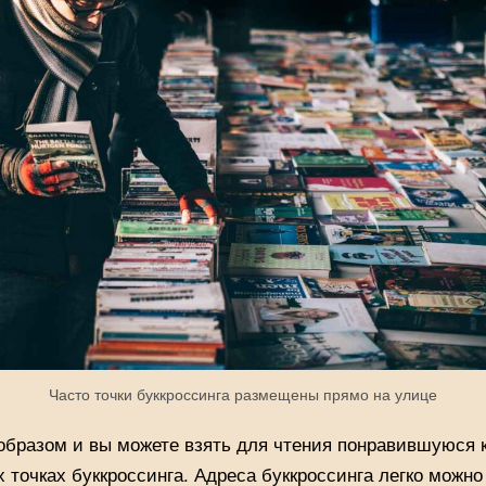
Часто точки буккроссинга размещены прямо на улице
образом и вы можете взять для чтения понравившуюся к
 точках буккроссинга. Адреса буккроссинга легко можно