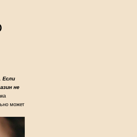
о
.
Если
азин не
ака
льно может