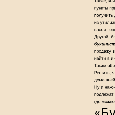
Также, кн
пункты пр
получить 
из утилиз
вносит ощ
Другой, б
букинист
продажу в
найти в и
Таким обр
Решить, ч
домашней
Ну и нако
подлежат 
где можно
«Б