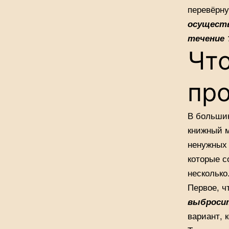
перевёрну
осуществ
течение 
Что
про
В большин
книжный м
ненужных 
которые с
несколько
Первое, ч
выбросит
вариант, 