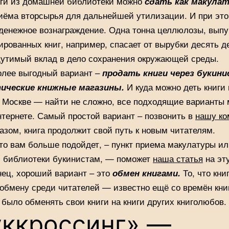
иги из домашней библиотеки можно
сдать как макулат
иёма вторсырья для дальнейшей утилизации. И при эт
денежное вознаграждение. Одна тонна целлюлозы, вып
ированных книг, например, спасает от вырубки десять д
утимый вклад в дело сохранения окружающей среды.
олее выгодный вариант –
продать книги через букини
ические книжные магазины.
И куда можно деть книги 
 Москве — найти не сложно, все подходящие варианты
нтернете. Самый простой вариант – позвонить в
нашу к
азом, книга продолжит свой путь к новым читателям.
то вам больше подойдет, – пункт приема макулатуры и
 библиотеки букинистам, — поможет
наша статья
на эту
нец, хороший вариант – это
обмен книгами.
То, что кни
обмену среди читателей — известно ещё со времён кни
 было обменять свои книги на книги других книголюбов.
уккроссинг» —