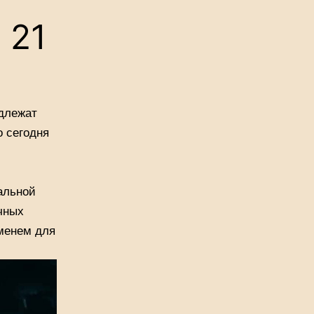
 21
одлежат
о сегодня
альной
чных
еменем для