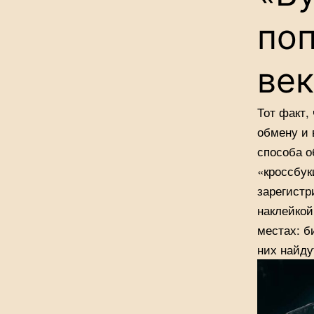
по
век
Тот факт,
обмену и 
способа о
«кроссбук
зарегистр
наклейкой
местах: б
них найду