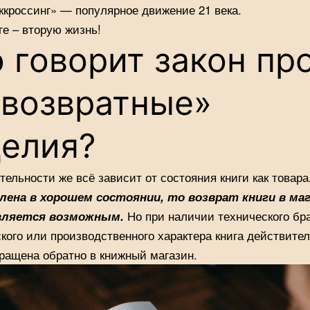
ккроссинг» — популярное движение 21 века.
ге – вторую жизнь!
 говорит закон пр
евозвратные»
делия?
тельности же всё зависит от состояния книги как товара
плена в хорошем состоянии, то возврат книги в маг
вляется возможным.
Но при наличии технического бр
кого или производственного характера книга действите
ращена обратно в книжный магазин.