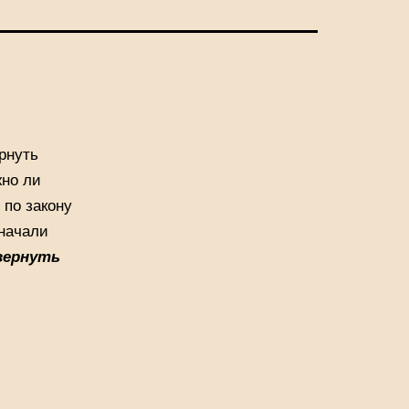
рнуть
жно ли
 по закону
 начали
вернуть