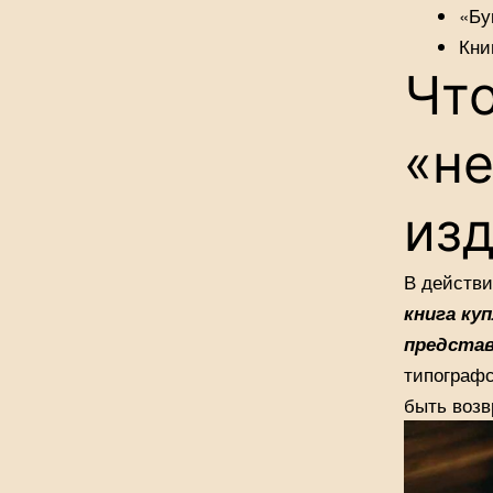
«Бу
Кни
Что
«н
из
В действи
книга ку
предста
типографс
быть возв