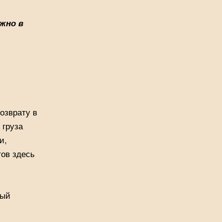
жно в
озврату в
 груза
и,
ов здесь
ный