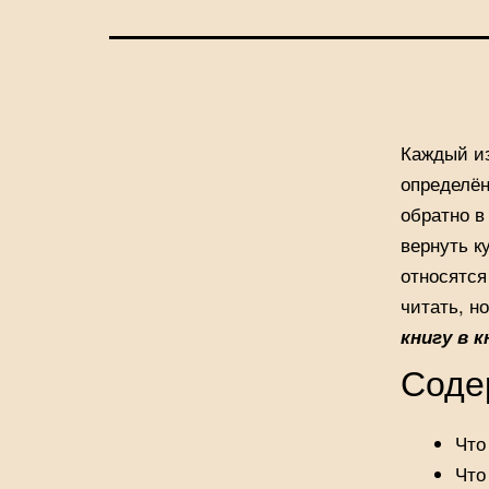
Каждый из
определён
обратно в
вернуть к
относятся
читать, н
книгу в 
Соде
Что
Что