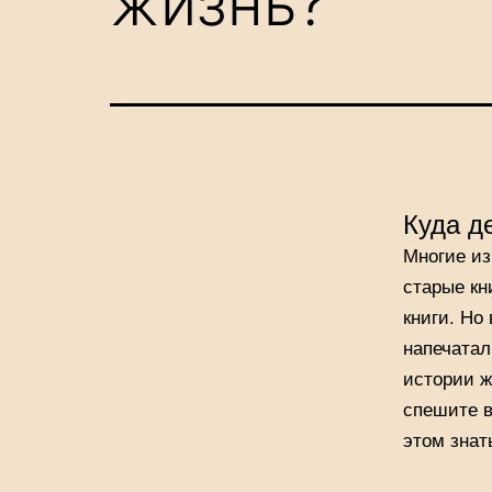
жизнь?
Куда д
Многие из
старые кн
книги. Но
напечатал
истории ж
спешите в
этом знат