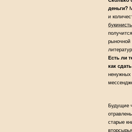
деньги?
М
и количес
букинисты
получитс
рыночной 
литератур
Есть ли 
как сдат
ненужных 
мессендж
Будущие ч
отравлены
старые кн
вторсырья