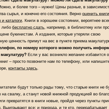
ожно, и более того – нужно! Цены разные, в зависимост
тва сырья, и конечно его состояния. Верно
оценить книг
 и каталоги
. Книги в хорошем состоянии, вероятнее все
я либо
бесплатно сдать
, например, в библиотеку или пр
цене букинистам. А издания, которые утеряли свою
ную ценность примут на вес в пункте приема макулатур
телефон, по номеру которого можно получить инфор
ь макулатуру?
Если у вас возникло желание избавится о
книг – просто позвоните нам по телефону, или напишит
ере,
контакты здесь
.
итатели будут только рады тому, что старые книги не б
 на свалку, а станут новой книжной продукцией во благо
иги превратятся в книги новые, пройдя через пункты пр
. Выигрывают все: и природа, и те кто, перерабатывает