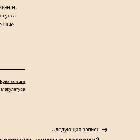
 книги.
ступка
ченные
Букинистика
о
Макулатура
Следующая запись