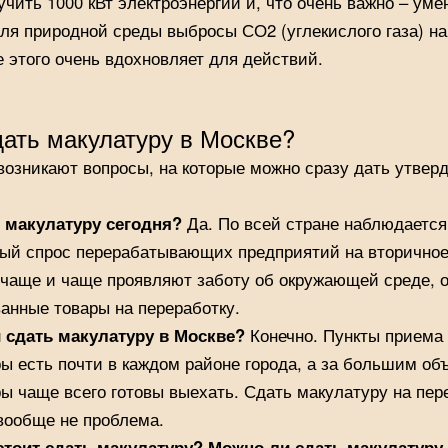
учить 1000 кВт электроэнергии и, что очень важно – ум
ля природной среды выбросы СО2 (углекислого газа) на 
 этого очень вдохновляет для действий.
дать макулатуру в Москве?
возникают вопросы, на которые можно сразу дать утвер
 макулатуру сегодня?
Да. По всей стране наблюдается
ый спрос перерабатывающих предприятий на вторичное
чаще и чаще проявляют заботу об окружающей среде, 
анные товары на переработку.
 сдать макулатуру в Москве?
Конечно. Пункты приема
ы есть почти в каждом районе города, а за большим о
ы чаще всего готовы выехать. Сдать макулатуру на пер
вообще не проблема.
стоит сдать макулатуру? Можно ли сдать макулатуру 