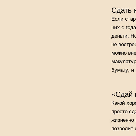
Сдать 
Если стар
них с год
деньги. Н
не востре
можно вне
макулатур
бумагу, и
«Сдай 
Какой хор
просто сд
жизненно 
позволит 