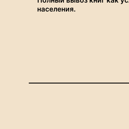
Полный вывоз книг как ус
по
населения.
записям