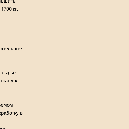
еньшить
1700 кг.
дительные
 сырьё.
отравляя
бъемом
еработку в
за