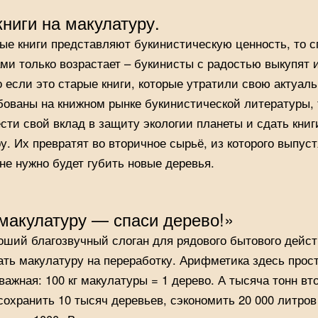
книги на макулатуру.
ые книги представляют букинистическую ценность, то с
ами только возрастает – букинисты с радостью выкупят и
о если это старые книги, которые утратили свою актуал
бованы на книжном рынке букинистической литературы, 
сти свой вклад в защиту экологии планеты и сдать книг
у. Их превратят во вторичное сырьё, из которого выпус
 не нужно будет губить новые деревья.
макулатуру — спаси дерево!»
оший благозвучный слоган для рядового бытового дейс
ать макулатуру на переработку. Арифметика здесь прост
важная: 100 кг макулатуры = 1 дерево. А тысяча тонн в
сохранить 10 тысяч деревьев, сэкономить 20 000 литров