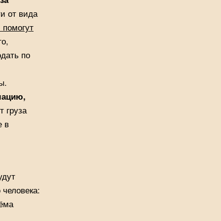
и от вида
и помогут
го,
одать по
ы.
мацию,
т груза
е в
удут
 человека:
иёма