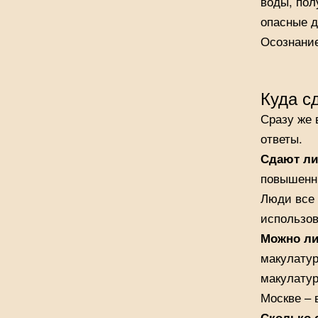
воды, пол
опасные д
Осознание
Куда с
Сразу же 
ответы.
Сдают ли
повышенн
Люди все 
использов
Можно ли
макулатур
макулатур
Москве – 
Сколько 