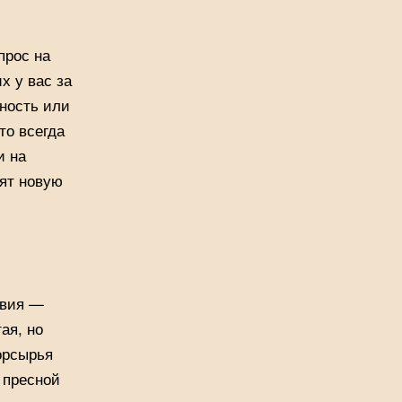
прос на
х у вас за
ьность или
то всегда
и на
тят новую
твия —
ая, но
торсырья
 пресной