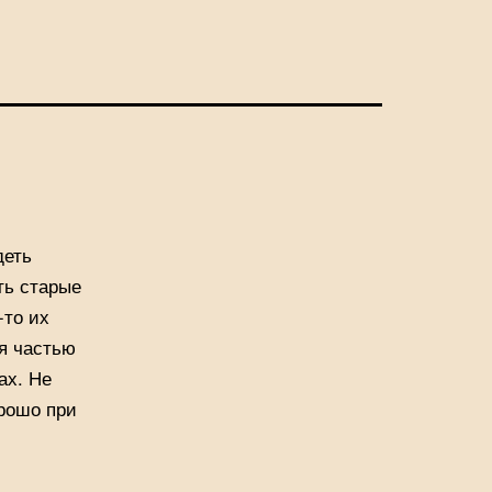
деть
ть старые
-то их
ся частью
ах. Не
орошо при