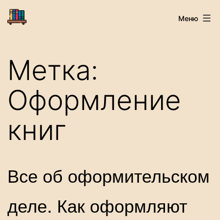
Перейти
Старая
Меню
к
Книга
содержимому
Метка:
Оформление
книг
Все об оформительском
деле. Как оформляют