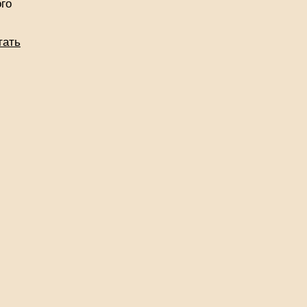
го
тать