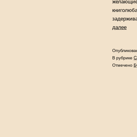
желающие 
книголюба
задержива
Кни
далее
в
пода
Опубликов
В рубрике
C
Отмечено
Б