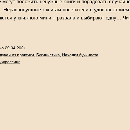
могут положить ненужные книги и порадовать случайно
. Неравнодушные к книгам посетители с удовольствием
ются у книжного мини – развала и выбирают одну…
Чи
ги
рок!
ано
29.04.2021
лучаи из практики
,
Букинистика
,
Находки букиниста
уккроссинг